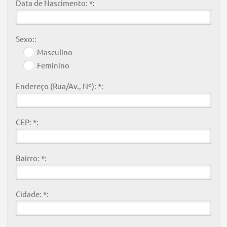
Data de Nascimento: *:
Sexo::
Masculino
Feminino
Endereço (Rua/Av., Nº): *:
CEP: *:
Bairro: *:
Cidade: *: