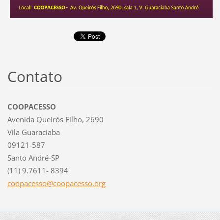
Contato
COOPACESSO
Avenida Queirós Filho, 2690
Vila Guaraciaba
09121-587
Santo André-SP
(11) 9.7611- 8394
coopaces
so@coopa
cesso.or
g