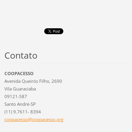
Contato
COOPACESSO
Avenida Queirós Filho, 2690
Vila Guaraciaba
09121-587
Santo André-SP
(11) 9.7611- 8394
coopaces
so@coopa
cesso.or
g