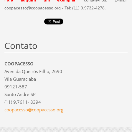
Para adquirir um exemplar
, contate-nos: E-mail:
coopacesso@coopacesso.org - Tel: (11) 9.9732-4278.
Contato
COOPACESSO
Avenida Queirós Filho, 2690
Vila Guaraciaba
09121-587
Santo André-SP
(11) 9.7611- 8394
coopaces
so@coopa
cesso.or
g