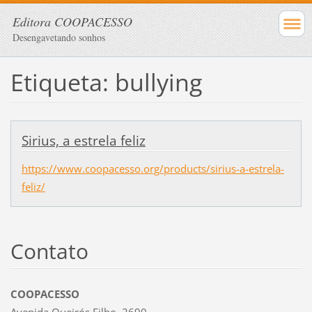
Editora COOPACESSO
Desengavetando sonhos
Etiqueta: bullying
Sirius, a estrela feliz
https://www.coopacesso.org/products/sirius-a-estrela-
feliz/
Contato
COOPACESSO
Avenida Queirós Filho, 2690