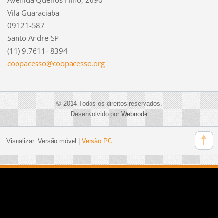
Vila Guaraciaba
09121-587
Santo André-SP
(11) 9.7611- 8394
coopaces
so@coopa
cesso.or
g
© 2014 Todos os direitos reservados.
Desenvolvido por
Webnode
Visualizar:
Versão móvel
|
Versão PC