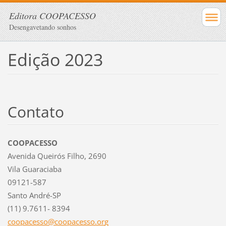
Editora COOPACESSO
Desengavetando sonhos
Edição 2023
Contato
COOPACESSO
Avenida Queirós Filho, 2690
Vila Guaraciaba
09121-587
Santo André-SP
(11) 9.7611- 8394
coopaces
so@coopa
cesso.or
g