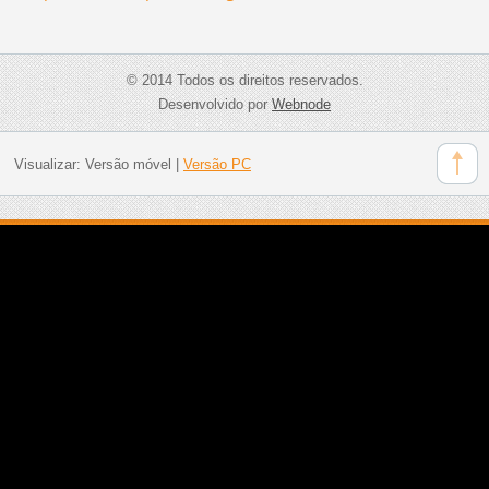
© 2014 Todos os direitos reservados.
Desenvolvido por
Webnode
Visualizar:
Versão móvel
|
Versão PC